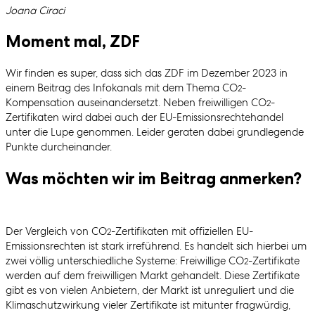
Geschrieben von
Joana Ciraci
Moment mal, ZDF
Wir finden es super, dass sich das ZDF im Dezember 2023 in
einem Beitrag des Infokanals mit dem Thema CO
-
2
Kompensation auseinandersetzt. Neben freiwilligen CO
-
2
Zertifikaten wird dabei auch der EU-Emissionsrechtehandel
unter die Lupe genommen. Leider geraten dabei grundlegende
Punkte durcheinander.
Was möchten wir im Beitrag anmerken?
Der Vergleich von CO
-Zertifikaten mit offiziellen EU-
2
Emissionsrechten ist stark irreführend. Es handelt sich hierbei um
zwei völlig unterschiedliche Systeme: Freiwillige CO
-Zertifikate
2
werden auf dem freiwilligen Markt gehandelt. Diese Zertifikate
gibt es von vielen Anbietern, der Markt ist unreguliert und die
Klimaschutzwirkung vieler Zertifikate ist mitunter fragwürdig,