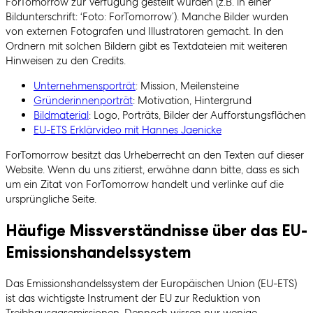
ForTomorrow zur Verfügung gestellt wurden (z.B. in einer
Bildunterschrift: ‘Foto: ForTomorrow’). Manche Bilder wurden
von externen Fotografen und Illustratoren gemacht. In den
Ordnern mit solchen Bildern gibt es Textdateien mit weiteren
Hinweisen zu den Credits.
Unternehmensporträt
: Mission, Meilensteine
Gründerinnenporträt
: Motivation, Hintergrund
Bildmaterial
: Logo, Porträts, Bilder der Aufforstungsflächen
EU-ETS Erklärvideo mit Hannes Jaenicke
ForTomorrow besitzt das Urheberrecht an den Texten auf dieser
Website. Wenn du uns zitierst, erwähne dann bitte, dass es sich
um ein Zitat von ForTomorrow handelt und verlinke auf die
ursprüngliche Seite.
Häufige Missverständnisse über das EU-
Emissionshandelssystem
Das Emissionshandelssystem der Europäischen Union (EU-ETS)
ist das wichtigste Instrument der EU zur Reduktion von
Treibhausgasemissionen. Dennoch wissen nur wenige