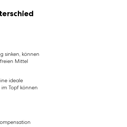
terschied
tig sinken, können
freien Mittel
ine ideale
n im Topf können
 Kompensation