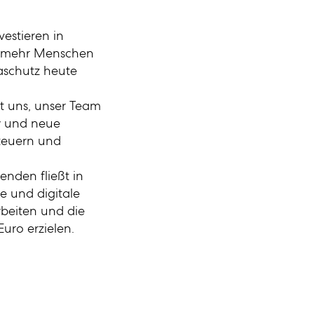
vestieren in
t mehr Menschen
aschutz heute
t uns, unser Team
w und neue
steuern und
penden fließt in
re und digitale
 arbeiten und die
uro erzielen.