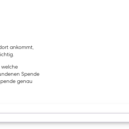
 dort ankommt,
chtig.
, welche
ebundenen Spende
e Spende genau