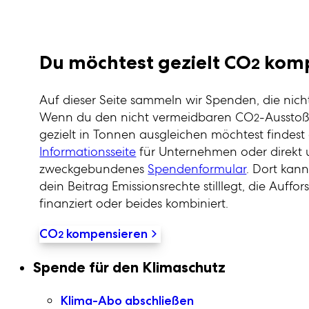
Du möchtest gezielt CO
komp
2
Auf dieser Seite sammeln wir Spenden, die nic
Wenn du den nicht vermeidbaren CO
-Aussto
2
gezielt in Tonnen ausgleichen möchtest findes
Informationsseite
für Unternehmen oder direkt 
zweckgebundenes
Spendenformular
. Dort kan
dein Beitrag Emissionsrechte stilllegt, die Auff
finanziert oder beides kombiniert.
CO
kompensieren
2
Sekundaire Navigation
Spende für den Klimaschutz
Klima-Abo abschließen