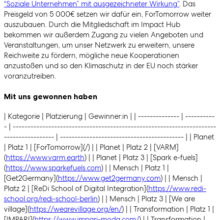
“Soziale Unternehmen” mit ausgezeichneter Wirkung”
. Das
Preisgeld von 5 000€ setzen wir dafür ein, ForTomorrow weiter
auszubauen. Durch die Mitgliedschaft im Impact Hub
bekommen wir außerdem Zugang zu vielen Angeboten und
Veranstaltungen, um unser Netzwerk zu erweitern, unsere
Reichweite zu fördern, mögliche neue Kooperationen
anzustoßen und so den Klimaschutz in der EU noch stärker
voranzutreiben.
Mit uns gewonnen haben
| Kategorie | Platzierung | Gewinner:in | | -------------- | ----------
- | ---------------------------------------------------------------------
----------------- | ------------------------------------------ | | Planet
| Platz 1 | [ForTomorrow](/) | | Planet | Platz 2 | [VARM]
(
https://www.varm.earth
) | | Planet | Platz 3 | [Spark e-fuels]
(
https://www.sparkefuels.com
) | | Mensch | Platz 1 |
[Get2Germany](
https://www.get2germany.com
) | | Mensch |
Platz 2 | [ReDi School of Digital Integration](
https://www.redi-
school.org/redi-school-berlin
) | | Mensch | Platz 3 | [We are
village](
https://wearevillage.org/en/
) | | Transformation | Platz 1 |
[IMPARI](
https://www.impari-moda.com/
) | | Transformation |