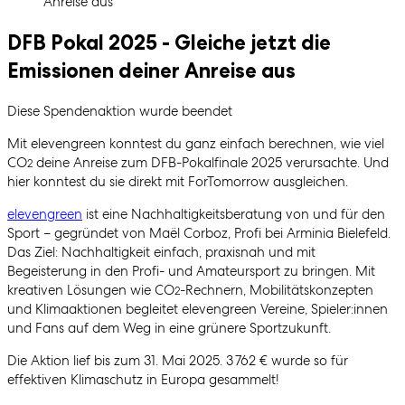
Anreise aus
DFB Pokal 2025 - Gleiche jetzt die
Emissionen deiner Anreise aus
Diese Spendenaktion wurde beendet
Mit elevengreen konntest du ganz einfach berechnen, wie viel
CO
deine Anreise zum DFB-Pokalfinale 2025 verursachte. Und
2
hier konntest du sie direkt mit ForTomorrow ausgleichen.
elevengreen
ist eine Nachhaltigkeitsberatung von und für den
Sport – gegründet von Maël Corboz, Profi bei Arminia Bielefeld.
Das Ziel: Nachhaltigkeit einfach, praxisnah und mit
Begeisterung in den Profi- und Amateursport zu bringen. Mit
kreativen Lösungen wie CO
-Rechnern, Mobilitätskonzepten
2
und Klimaaktionen begleitet elevengreen Vereine, Spieler:innen
und Fans auf dem Weg in eine grünere Sportzukunft.
Die Aktion lief bis zum 31. Mai 2025. 3 762 € wurde so für
effektiven Klimaschutz in Europa gesammelt!