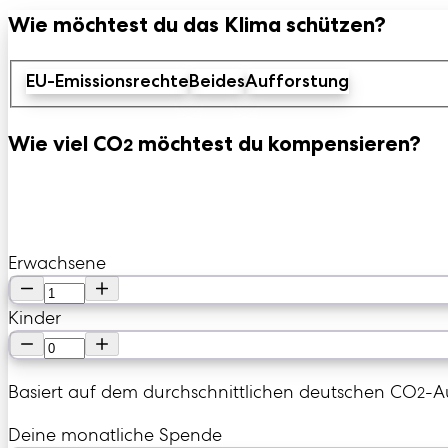
Wie möchtest du das Klima schützen?
EU-Emissionsrechte
Beides
Aufforstung
Wie viel CO
möchtest du kompensieren?
2
Meinen Haushalt
Eine individuelle Menge
Erwachsene
Kinder
Basiert auf dem durchschnittlichen deutschen CO
-A
2
Deine monatliche Spende