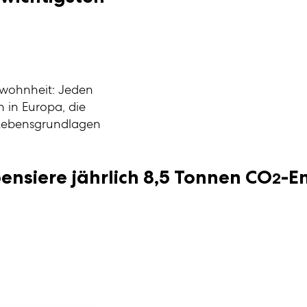
ewohnheit: Jeden
in Europa, die
 Lebensgrundlagen
nsiere jährlich
8,5
Tonnen CO
-E
2
gen
igen