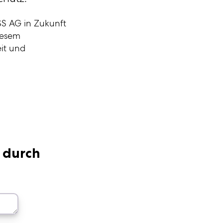
SS AG in Zukunft
iesem
it und
 durch