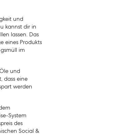
igkeit und
u kannst dir in
llen lassen. Das
e eines Produkts
ngsmüll im
 Öle und
t, dass eine
spart werden
 dem
hise-System
preis des
ischen Social &