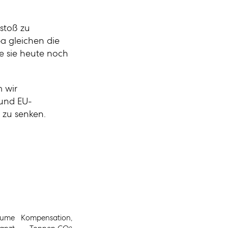
stoß zu
a gleichen die
e sie heute noch
 wir
 und EU-
 zu senken.
äume
Kompensation,