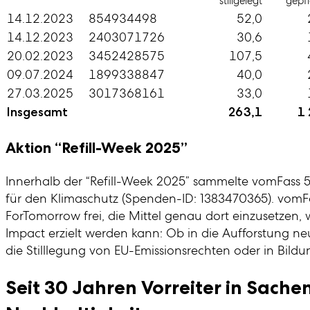
stillgelegt
gepf
14.12.2023
854934498
52,0
14.12.2023
2403071726
30,6
20.02.2023
3452428575
107,5
09.07.2024
1899338847
40,0
27.03.2025
3017368161
33,0
Insgesamt
263,1
1
Aktion “Refill-Week 2025”
Innerhalb der “Refill-Week 2025” sammelte vomFass
für den Klimaschutz (Spenden-ID: 1383470365). vomFas
ForTomorrow frei, die Mittel genau dort einzusetzen,
Impact erzielt werden kann: Ob in die Aufforstung ne
die Stilllegung von EU-Emissionsrechten oder in Bi
Seit 30 Jahren Vorreiter in Sache