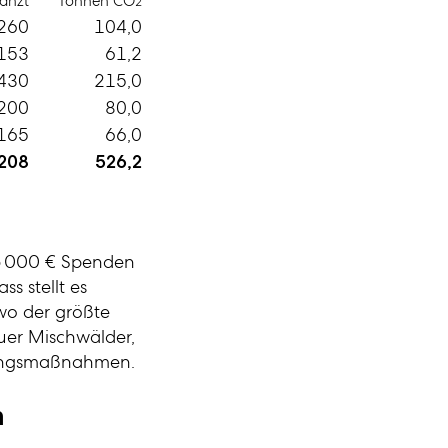
lanzt
Tonnen CO
2
260
104,0
153
61,2
430
215,0
200
80,0
165
66,0
 208
526,2
 5 000 € Spenden
s stellt es
 wo der größte
uer Mischwälder,
ldungsmaßnahmen.
n