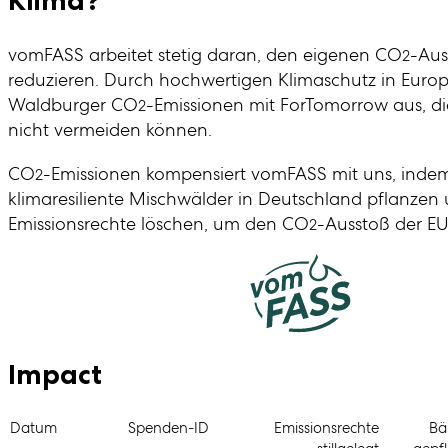
Klima?
vomFASS arbeitet stetig daran, den eigenen CO
-Aus
2
reduzieren. Durch hochwertigen Klimaschutz in Europ
Waldburger CO
-Emissionen mit ForTomorrow aus, di
2
nicht vermeiden können.
CO
-Emissionen kompensiert vomFASS mit uns, indem
2
klimaresiliente Mischwälder in Deutschland pflanzen
Emissionsrechte löschen, um den CO
-Ausstoß der EU
2
Impact
Datum
Spenden-ID
Emissionsrechte
B