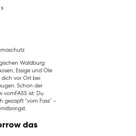
limaschutz
­gischen Waldburg
uosen, Essige und Öle
dich vor Ort bei
eugen. Schon der
i vomFASS ist: Du
sch gezapft “vom Fass” –
mitbringst.
orrow das