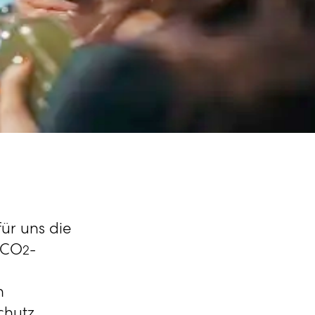
ür uns die
 CO
-
2
h
chutz.