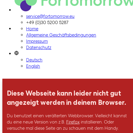
ForTomorrow-Logo, zur Homepage
service@fortomorrow.eu
+49 (0)30 5200 5287
Home
Allgemeine Geschäftsbedingungen
Impressum
Datenschutz
Deutsch
English
Diese Webseite kann leider nicht gut
angezeigt werden in deinem Browser.
Du benutzet einen verälterten Webbrowser. Vielleicht kannst
du eine neue Version von z.B.
Firefox
installieren. Oder
versuche mal diese Seite an zu schauen mit dem Handy.