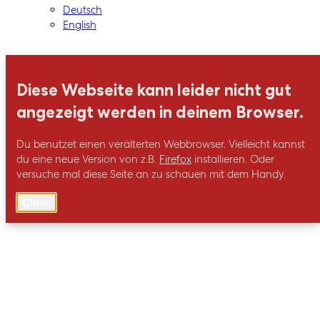
Deutsch
English
Diese Webseite kann leider nicht gut
angezeigt werden in deinem Browser.
Du benutzet einen verälterten Webbrowser. Vielleicht kannst
du eine neue Version von z.B.
Firefox
installieren. Oder
versuche mal diese Seite an zu schauen mit dem Handy.
Close